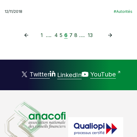
12/11/2018
#Autorités
1
….
4
5
6
7
8
….
13
Twitter
YouTube
LinkedIn