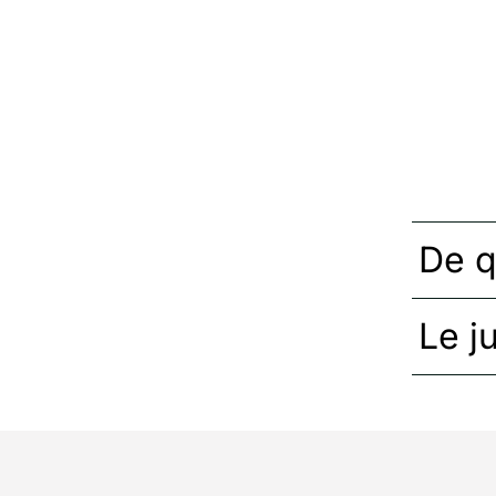
De qu
Le j