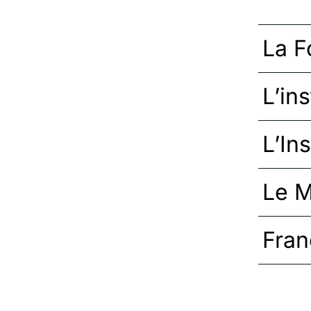
La F
L’in
L’In
Le M
Fran