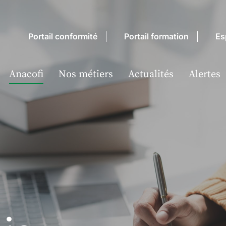
Portail conformité
Portail formation
Es
Anacofi
Nos métiers
Actualités
Alertes