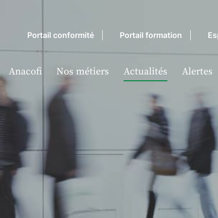
Portail conformité
Portail formation
Es
Anacofi
Nos métiers
Actualités
Alertes