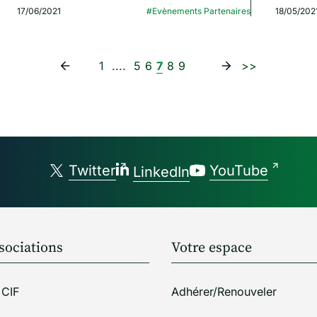
17/06/2021
#Evènements Partenaires
18/05/202
1
....
5
6
7
8
9
>>
Twitter
YouTube
LinkedIn
sociations
Votre espace
 CIF
Adhérer/Renouveler