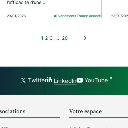
l’efficacité d’une…
23/01/2026
#Evènements France Anacofi
23/01/20
1
2
3
....
20
Twitter
YouTube
LinkedIn
sociations
Votre espace