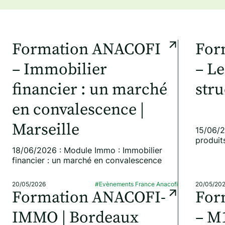
Formation ANACOFI
For
– Immobilier
– Le
financier : un marché
stru
en convalescence |
Marseille
15/06/2
produit
18/06/2026 : Module Immo : Immobilier
financier : un marché en convalescence
20/05/2026
#Evènements France Anacofi
20/05/20
Formation ANACOFI-
For
IMMO | Bordeaux
– M1