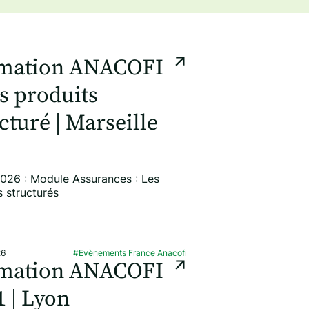
mation ANACOFI
s produits
cturé | Marseille
026 : Module Assurances : Les
s structurés
26
#Evènements France Anacofi
mation ANACOFI
 | Lyon