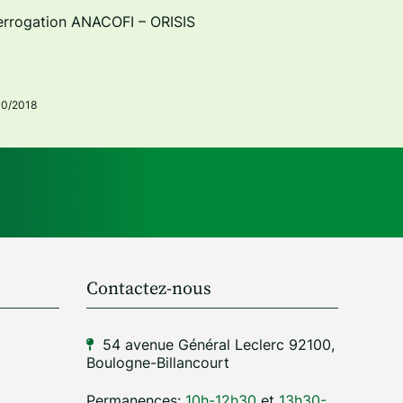
terrogation ANACOFI – ORISIS
10/2018
Contactez-nous
54 avenue Général Leclerc 92100,
Boulogne-Billancourt
Permanences:
10h-12h30
et
13h30-