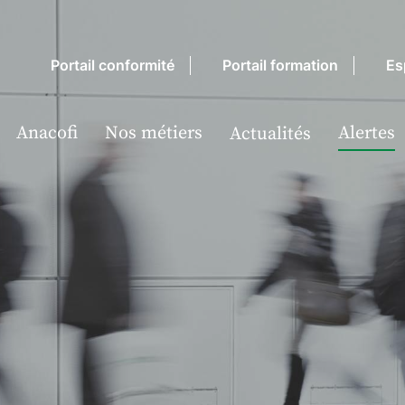
Portail conformité
Portail formation
Es
Anacofi
Nos métiers
Alertes
Actualités