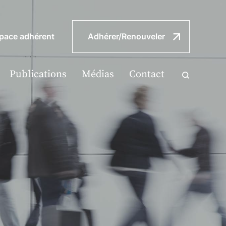
pace adhérent
Adhérer/Renouveler
Publications
Médias
Contact