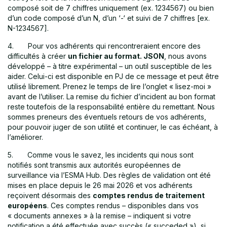
composé soit de 7 chiffres uniquement (ex. 1234567) ou bien
d’un code composé d’un N, d’un ‘-‘ et suivi de 7 chiffres [ex.
N-1234567].
4. Pour vos adhérents qui rencontreraient encore des
difficultés à créer
un fichier au format. JSON
, nous avons
développé – à titre expérimental – un outil susceptible de les
aider. Celui-ci est disponible en PJ de ce message et peut être
utilisé librement. Prenez le temps de lire l’onglet « lisez-moi »
avant de l’utiliser. La remise du fichier d’incident au bon format
reste toutefois de la responsabilité entière du remettant. Nous
sommes preneurs des éventuels retours de vos adhérents,
pour pouvoir juger de son utilité et continuer, le cas échéant, à
l’améliorer.
5. Comme vous le savez, les incidents qui nous sont
notifiés sont transmis aux autorités européennes de
surveillance via l’ESMA Hub. Des règles de validation ont été
mises en place depuis le 26 mai 2026 et vos adhérents
reçoivent désormais des
comptes rendus de traitement
européens
. Ces comptes rendus – disponibles dans vos
« documents annexes » à la remise – indiquent si votre
notification a été effectuée avec succès (« succeded »), si