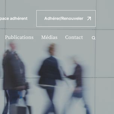
pace adhérent
Adhérer/Renouveler
Publications
Médias
Contact