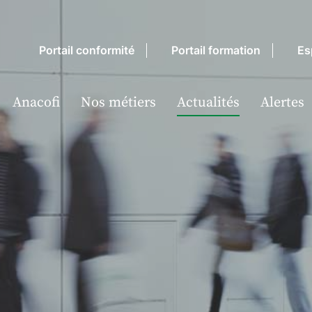
Portail conformité
Portail formation
Es
Anacofi
Nos métiers
Actualités
Alertes