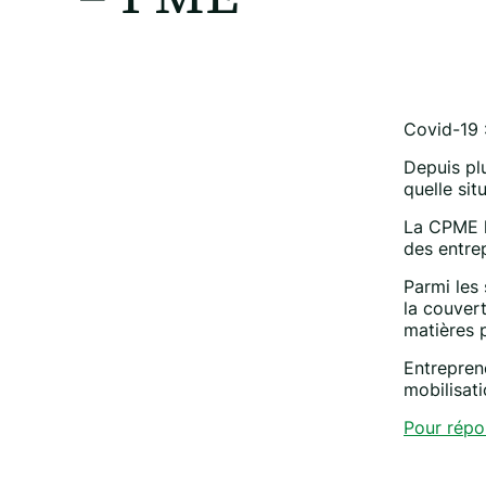
Covid-19 
Depuis plu
quelle si
La CPME la
des entre
Parmi les 
la couvert
matières 
Entrepren
mobilisati
Pour répon