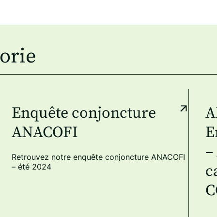
orie
Enquête conjoncture
A
ANACOFI
E
–
Retrouvez notre enquête conjoncture ANACOFI
– été 2024
c
C