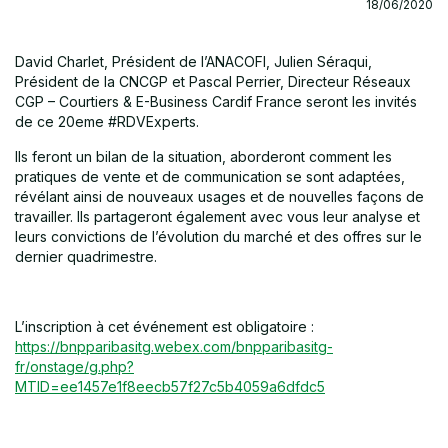
18/06/2020
David Charlet, Président de l’ANACOFI, Julien Séraqui,
Président de la CNCGP et Pascal Perrier, Directeur Réseaux
CGP – Courtiers & E-Business Cardif France seront les invités
de ce 20eme #RDVExperts.
Ils feront un bilan de la situation, aborderont comment les
pratiques de vente et de communication se sont adaptées,
révélant ainsi de nouveaux usages et de nouvelles façons de
travailler. Ils partageront également avec vous leur analyse et
leurs convictions de l’évolution du marché et des offres sur le
dernier quadrimestre.
L’inscription à cet événement est obligatoire :
https://bnpparibasitg.webex.com/bnpparibasitg-
fr/onstage/g.php?
MTID=ee1457e1f8eecb57f27c5b4059a6dfdc5