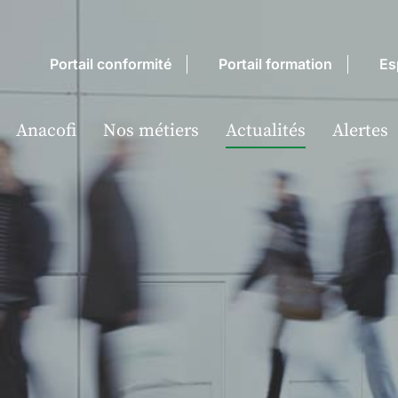
Portail conformité
Portail formation
Es
Anacofi
Nos métiers
Actualités
Alertes