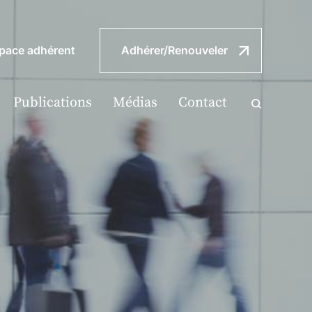
pace adhérent
Adhérer/Renouveler
Publications
Médias
Contact