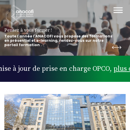
Pensez à vous former !
Toute l'année l'ANACOFI vous propose des formations
en présentiel et e-learning, rendez-vous sur notre
portail formation .
 à jour de prise en charge OPCO,
plus d’in