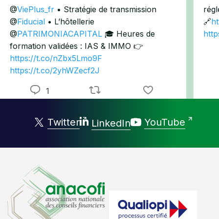
@
ViePlus_fr
• Stratégie de transmission
régl
@
Fiducial
• L’hôtellerie
🔗
ht
@
PATRIMONIACAPITAL
🎓 Heures de
http
formation validées : IAS & IMMO 👉
https://t.co/nZbx5Lmo9F
https://t.co/2yhWZecf2J
1
Twitter
YouTube
LinkedIn